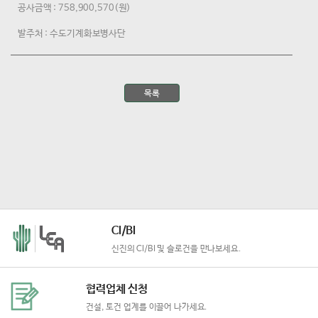
공사금액 : 758,900,570(원)
발주처 : 수도기계화보병사단
목록
CI/BI
신진의 CI/BI 및 슬로건을
만나보세요.
협력업체 신청
건설, 토건 업계를 이끌어 나가세요.